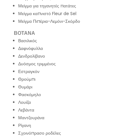
Μείγμα για τηγανητές πατάτες
Μείγμα καπνιστό Fleur de Sel
Μείγμα Πιπέρια-Λεμόνι-Σκόρδο
ΒΟΤΑΝΑ
Βασιλικός
Δαφνόφυλλα
Δενδρολίβανο
Δυόσμος τριμμένος
Εστραγκόν
Θρούμπι
Θυμάρι
Φασκόμηλο
Λουίζα
Λεβάντα
Μαντζουράνα
Ρίγανη
Σχοινόπρασο ροδέλες