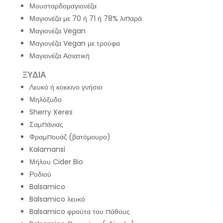
Μουσταρδομαγιονέζα
Μαγιονέζα με 70 ή 71 ή 78% λιπαρά
Μαγιονέζα Vegan
Μαγιονέζα Vegan με τρούφα
Μαγιονέζα Ασιατική
ΞΥΔΙΑ
Λευκό ή κοκκινο γνήσιο
Μηλόξυδο
Sherry Xeres
Σαμπάνιας
Φραμπουάζ (βατόμουρο)
Kalamansi
Μήλου Cider Bio
Ροδιού
Balsamico
Balsamico λευκό
Balsamico φρούτα του πάθους