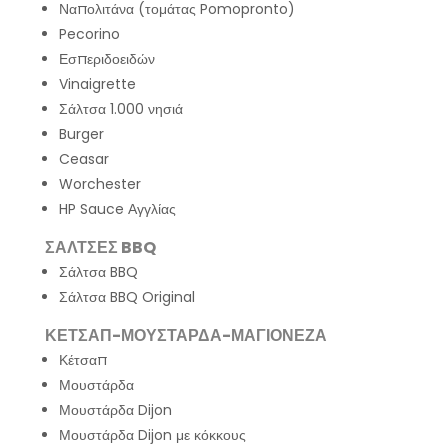
Ναπολιτάνα (τομάτας Pomopronto)
Pecorino
Εσπεριδοειδών
Vinaigrette
Σάλτσα 1.000 νησιά
Burger
Ceasar
Worchester
HP Sauce Αγγλίας
ΣΑΛΤΣΕΣ BBQ
Σάλτσα BBQ
Σάλτσα BBQ Original
ΚΕΤΣΑΠ-ΜΟΥΣΤΑΡΔΑ-ΜΑΓΙΟΝΕΖΑ
Κέτσαπ
Μουστάρδα
Μουστάρδα Dijon
Μουστάρδα Dijon με κόκκους