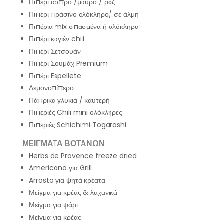
Πιπέρι άσπρο /μαύρο / ροζ
Πιπέρι πράσινο ολόκληρο/ σε άλμη
Πιπέρια mix σπασμένα ή ολόκληρα
Πιπέρι καγιέν chili
Πιπέρι Σετσουάν
Πιπέρι Σουμάχ Premium
Πιπέρι Espellete
Λεμονοπίπερο
Πάπρικα γλυκιά / καυτερή
Πιπεριές Chili mini ολόκληρες
Πιπεριές Schichimi Togarashi
ΜΕΙΓΜΑΤΑ ΒΟΤΑΝΩΝ
Herbs de Provence freeze dried
Americano για Grill
Arrosto για ψητά κρέατα
Μείγμα για κρέας & λαχανικά
Μείγμα για ψάρι
Μείγμα για κρέας