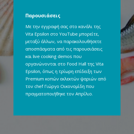
Παρουσιάσεις
Με την εγγραφή σας στο κανάλι της
Vita Epsilon στο YouTube μπορείτε,
μεταξύ άλλων, να παρακολουθήσετε
αποσπάσματα από τις παρουσιάσεις
και live cooking demos που
οργανώνονται στο Food Hall της Vita
Epsilon, όπως η τρίωρη επίδειξη των
Premium κοπών εκλεκτών ψαριών από
τον chef Γιώργο Οικονομίδη που
πραγματοποιήθηκε τον Απρίλιο.