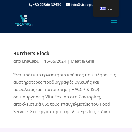
+30 22860 32430
info@vitaepsilon.gr
EL
Butcher’s Block
από
LnaCabu
|
15/05/2024
|
Meat & Grill
Ένα πρότυπο εργαστήριο κρέατος που πληροί τις
αυστηρότερες προδιαγραφές υγιεινής και
ασφάλειας (με πιστοποίηση HACCP & ISO)
δημιούργησε η Vita Epsilon στη Σαντορίνη,
αποκλειστικά για τους επαγγελματίες του Food
Service. Στο εργαστήριο της Vita Epsilon, ειδικά...