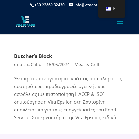
+30 22860 32430
info@vitaepsilon.gr
EL
Butcher’s Block
από
LnaCabu
|
15/05/2024
|
Meat & Grill
Ένα πρότυπο εργαστήριο κρέατος που πληροί τις
αυστηρότερες προδιαγραφές υγιεινής και
ασφάλειας (με πιστοποίηση HACCP & ISO)
δημιούργησε η Vita Epsilon στη Σαντορίνη,
αποκλειστικά για τους επαγγελματίες του Food
Service. Στο εργαστήριο της Vita Epsilon, ειδικά...